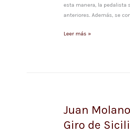
esta manera, la pedalista
anteriores. Además, se con
Leer más »
Juan Molano
Juan
Molano
Giro de Sicil
se