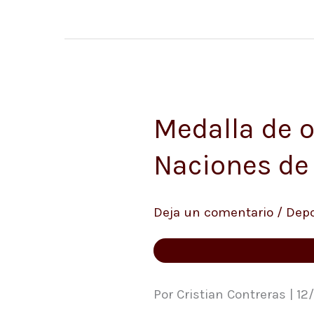
Medalla de o
Medalla
de
Naciones de 
oro
para
Deja un comentario
/
Depo
Colombia
en
Copa
de
Por Cristian Contreras | 12