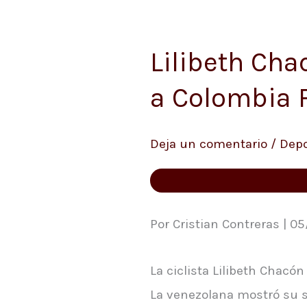
Lilibeth Cha
Lilibeth
Chacón
a Colombia
se
coronó
Deja un comentario
/
Depo
campeona
de
la
Vuelta
Por Cristian Contreras | 05
a
La ciclista Lilibeth Chac
Colombia
La venezolana mostró su s
Femenina