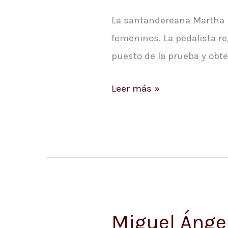
la
La santandereana Martha 
Naciones
femeninos. La pedalista r
de
puesto de la prueba y obte
Ciclismo
en
Leer más »
Pista
Miguel Ángel
Miguel