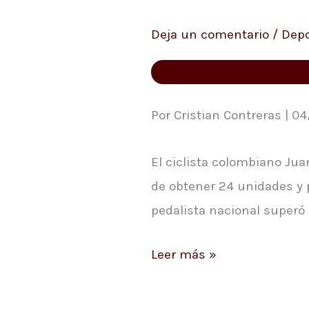
coronó
Deja un comentario
/
Depo
campeón
de
puntos
del
Por Cristian Contreras | 04
Giro
El ciclista colombiano Jua
de
de obtener 24 unidades y p
Sicilia
pedalista nacional superó a
Leer más »