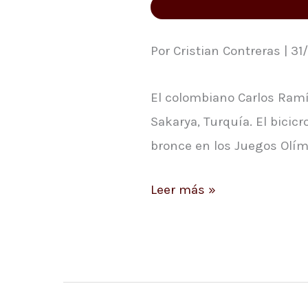
Copa
Mundo
Por Cristian Contreras | 31
de
BMX
El colombiano Carlos Ramí
Sakarya, Turquía. El bicicr
bronce en los Juegos Olím
Leer más »