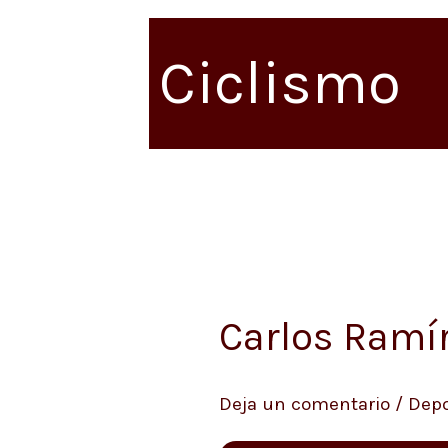
Ciclismo
Carlos Ramí
Carlos
Ramírez
ganó
Deja un comentario
/
Depo
la