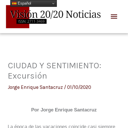
Español
Ir
Men
al
prin
contenido
CIUDAD Y SENTIMIENTO:
Excursión
Jorge Enrique Santacruz
/
01/10/2020
Por Jorge Enrique Santacruz
La época de las vacaciones coincide casi siempre