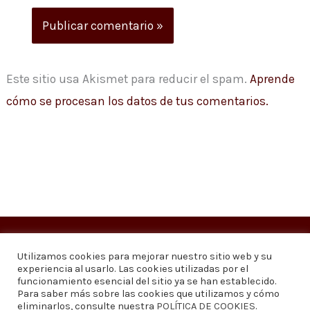
Este sitio usa Akismet para reducir el spam.
Aprende
cómo se procesan los datos de tus comentarios.
Copyright © 2026
Visión 20/20 Noticias
Utilizamos cookies para mejorar nuestro sitio web y su
experiencia al usarlo. Las cookies utilizadas por el
Visión 20/20 Noticias - Edición 1.095
funcionamiento esencial del sitio ya se han establecido.
Para saber más sobre las cookies que utilizamos y cómo
eliminarlos, consulte nuestra
POLÍTICA DE COOKIES
.
Contáctenos
Quiénes somos