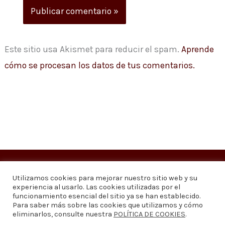
Este sitio usa Akismet para reducir el spam.
Aprende
cómo se procesan los datos de tus comentarios.
Copyright © 2026
Visión 20/20 Noticias
Utilizamos cookies para mejorar nuestro sitio web y su
experiencia al usarlo. Las cookies utilizadas por el
Visión 20/20 Noticias - Edición 1.095
funcionamiento esencial del sitio ya se han establecido.
Para saber más sobre las cookies que utilizamos y cómo
eliminarlos, consulte nuestra
POLÍTICA DE COOKIES
.
Contáctenos
Quiénes somos