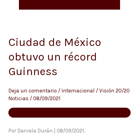
Ciudad de México
Ciudad
de
obtuvo un récord
México
Guinness
obtuvo
un
récord
Deja un comentario
/
Internacional
/
Visión 20/20
Noticias
/
08/09/2021
Guinness
Por Daniela Durán | 08/09/2021.