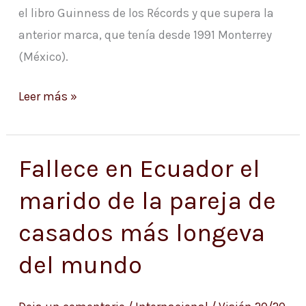
el libro Guinness de los Récords y que supera la
anterior marca, que tenía desde 1991 Monterrey
(México).
Leer más »
Fallece en Ecuador el
Fallece
en
marido de la pareja de
Ecuador
casados más longeva
el
marido
del mundo
de
la