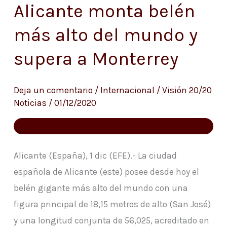
Alicante monta belén
Alicante
más alto del mundo y
monta
belén
supera a Monterrey
más
alto
Deja un comentario
/
Internacional
/
Visión 20/20
del
Noticias
/
01/12/2020
mundo
y
supera
Alicante (España), 1 dic (EFE).- La ciudad
a
española de Alicante (este) posee desde hoy el
Monterrey
belén gigante más alto del mundo con una
figura principal de 18,15 metros de alto (San José)
y una longitud conjunta de 56,025, acreditado en