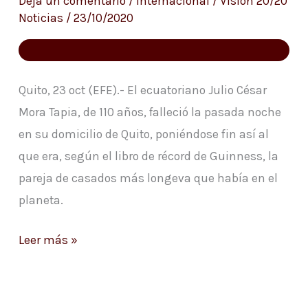
Deja un comentario
/
Internacional
/
Visión 20/20
pareja
Noticias
/
23/10/2020
de
casados
más
Quito, 23 oct (EFE).- El ecuatoriano Julio César
longeva
Mora Tapia, de 110 años, falleció la pasada noche
del
en su domicilio de Quito, poniéndose fin así al
mundo
que era, según el libro de récord de Guinness, la
pareja de casados más longeva que había en el
planeta.
Leer más »