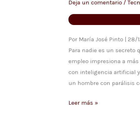
Deja un comentario
/
Tecn
escribió
un
tuit
solo
Por María José Pinto | 28/
con
Para nadie es un secreto 
pensarlo
empleo impresiona a más d
con inteligencia artificial
un hombre con parálisis ce
Leer más »