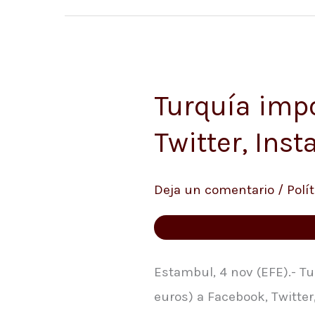
Turquía imp
Turquía
impone
Twitter, Ins
multas
millonarias
Deja un comentario
/
Polít
a
Facebook,
Twitter,
Instagram
Estambul, 4 nov (EFE).- Tu
y
euros) a Facebook, Twitter