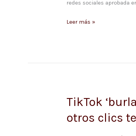
Youtube
redes sociales aprobada en
Leer más »
TikTok ‘burl
TikTok
‘burla’
otros clics 
a
Android,