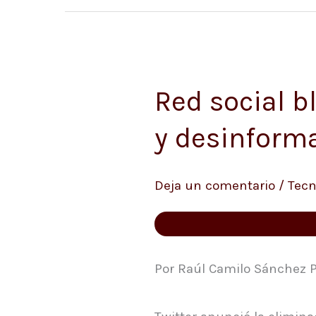
Red social b
Red
social
y desinform
bloquea
cuentas
Deja un comentario
/
Tecn
de
publicidad
política
y
Por Raúl Camilo Sánchez P
desinformación