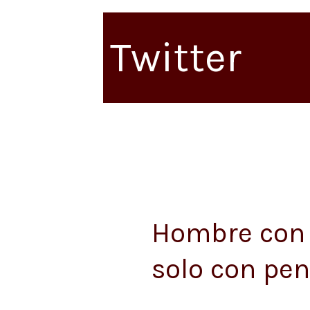
Twitter
Hombre con p
Hombre
con
solo con pen
parálisis
corporal