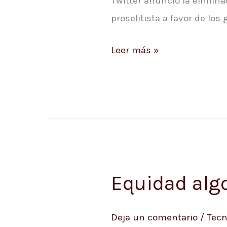
Twitter anunció la elimina
proselitista a favor de los
Leer más »
Equidad algo
Equidad
algorítmica
en
Deja un comentario
/
Tecn