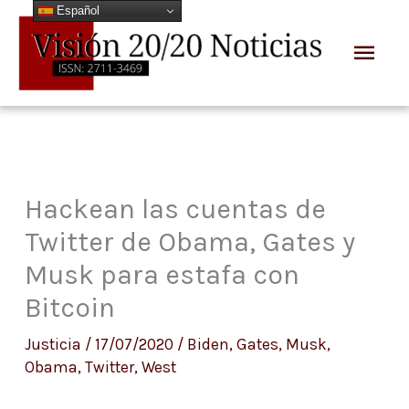
Español
Ir
Men
al
prin
contenido
Hackean las cuentas de
Twitter de Obama, Gates y
Musk para estafa con
Bitcoin
Justicia
/
17/07/2020
/
Biden
,
Gates
,
Musk
,
Obama
,
Twitter
,
West