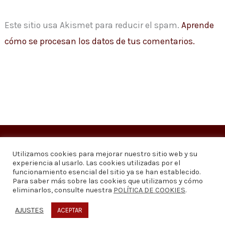
Este sitio usa Akismet para reducir el spam.
Aprende
cómo se procesan los datos de tus comentarios.
Copyright © 2026
Visión 20/20 Noticias
Utilizamos cookies para mejorar nuestro sitio web y su
experiencia al usarlo. Las cookies utilizadas por el
Visión 20/20 Noticias - Edición 1.095
funcionamiento esencial del sitio ya se han establecido.
Para saber más sobre las cookies que utilizamos y cómo
eliminarlos, consulte nuestra
POLÍTICA DE COOKIES
.
Contáctenos
Quiénes somos
Política de privacidad
Política de cookies
AJUSTES
ACEPTAR