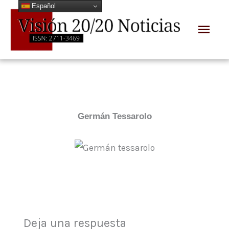
Español
Ir
Men
al
prin
contenido
Germán Tessarolo
Deja una respuesta