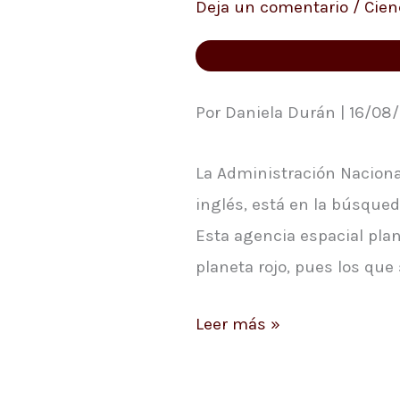
Deja un comentario
/
Cien
de
la
NASA,
busca
Por Daniela Durán | 16/08/
cuatro
La Administración Naciona
voluntarios
inglés, está en la búsqued
Esta agencia espacial plan
planeta rojo, pues los qu
Leer más »