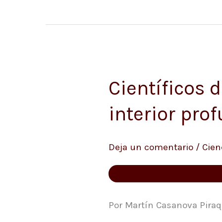
Científicos 
Científicos
de
interior pro
la
NASA
Deja un comentario
/
Cien
lograron
determinar
el
interior
Por Martín Casanova Piraq
profundo