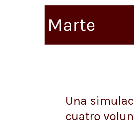
Marte
Una simulac
Una
simulación
cuatro volun
en
Marte