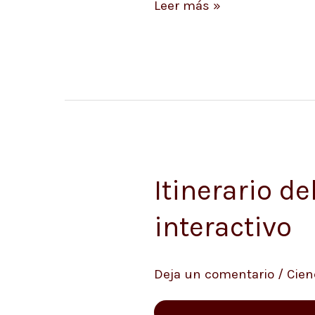
Leer más »
en
Marte”
Itinerario d
Itinerario
del
interactivo
Perseverance,
ahora
Deja un comentario
/
Cien
en
mapa