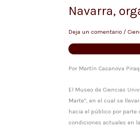
Museo
Navarra, org
de
Ciencias
Deja un comentario
/
Cien
de
la
Universidad
de
Por Martín Casanova Piraqu
Navarra,
El Museo de Ciencias Univer
organizó
Marte”, en el cual se llev
el
hacia el público por part
ciclo
condiciones actuales en la
“Los
martes