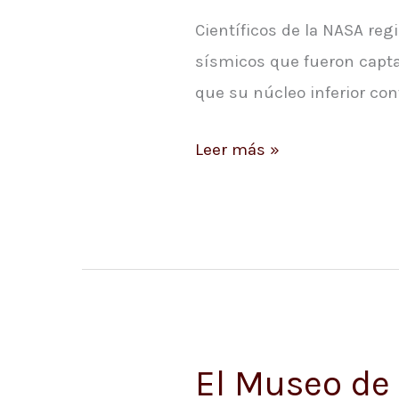
Científicos de la NASA regi
de
sísmicos que fueron capta
Marte
que su núcleo inferior con
Leer más »
El Museo de 
El