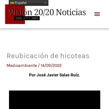
Español
Ir
Men
al
prin
contenido
Reubicación de hicoteas
Medioambiente
/
14/09/2022
Por José Javier Salas Ruíz.