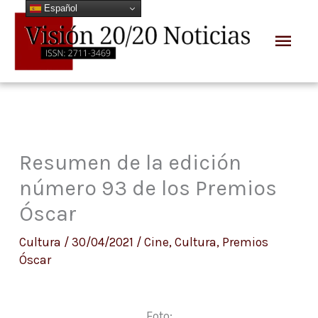
Español
Ir
Men
al
prin
contenido
Resumen de la edición
número 93 de los Premios
Óscar
Cultura
/
30/04/2021
/
Cine
,
Cultura
,
Premios
Óscar
Foto: