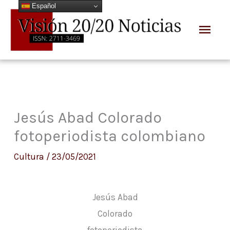
Español
Ir
Men
al
prin
contenido
Jesús Abad Colorado
fotoperiodista colombiano
Cultura
/
23/05/2021
Jesús Abad
Colorado
fotoperiodista