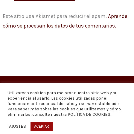
Este sitio usa Akismet para reducir el spam.
Aprende
cómo se procesan los datos de tus comentarios.
Copyright © 2026
Visión 20/20 Noticias
Utilizamos cookies para mejorar nuestro sitio web y su
experiencia al usarlo. Las cookies utilizadas por el
Visión 20/20 Noticias - Edición 1.095
funcionamiento esencial del sitio ya se han establecido.
Para saber más sobre las cookies que utilizamos y cómo
eliminarlos, consulte nuestra
POLÍTICA DE COOKIES
.
Contáctenos
Quiénes somos
Política de privacidad
Política de cookies
AJUSTES
ACEPTAR