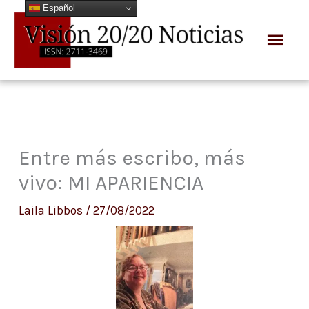
Español
Ir
Men
al
prin
contenido
Entre más escribo, más
vivo: MI APARIENCIA
Laila Libbos
/
27/08/2022