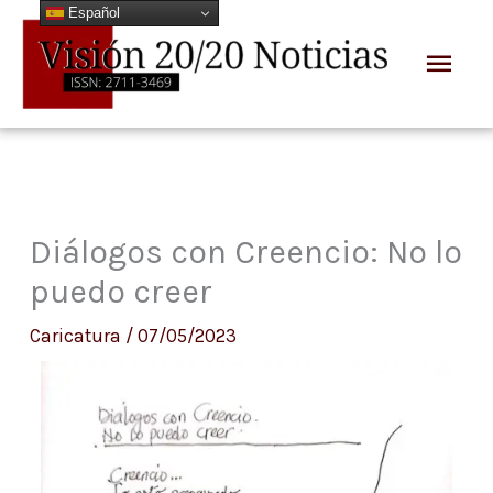
Español
Ir
Men
al
prin
contenido
Diálogos con Creencio: No lo
puedo creer
Caricatura
/
07/05/2023