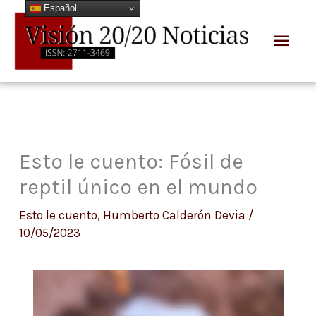
Español
Ir
Men
al
prin
contenido
Esto le cuento: Fósil de
reptil único en el mundo
Esto le cuento
,
Humberto Calderón Devia
/
10/05/2023