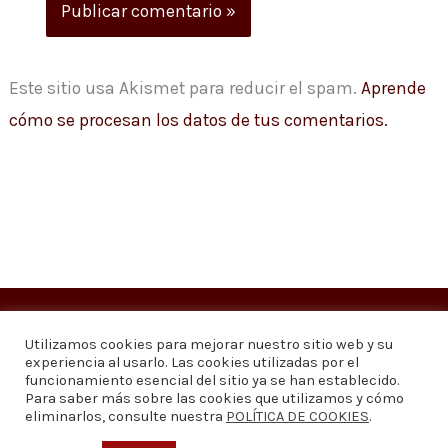
Este sitio usa Akismet para reducir el spam.
Aprende
cómo se procesan los datos de tus comentarios.
Copyright © 2026
Visión 20/20 Noticias
Utilizamos cookies para mejorar nuestro sitio web y su
experiencia al usarlo. Las cookies utilizadas por el
Visión 20/20 Noticias - Edición 1.095
funcionamiento esencial del sitio ya se han establecido.
Para saber más sobre las cookies que utilizamos y cómo
eliminarlos, consulte nuestra
POLÍTICA DE COOKIES
.
Contáctenos
Quiénes somos