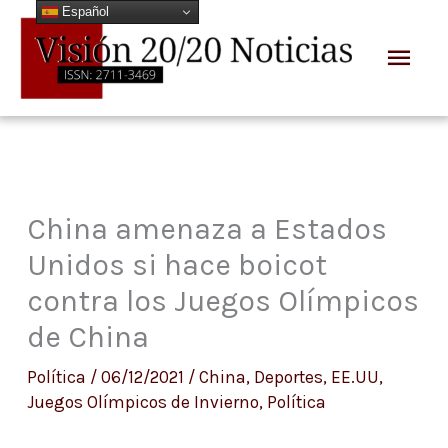
Español
Ir
Men
al
prin
contenido
China amenaza a Estados
Unidos si hace boicot
contra los Juegos Olímpicos
de China
Política
/
06/12/2021
/
China
,
Deportes
,
EE.UU
,
Juegos Olímpicos de Invierno
,
Política