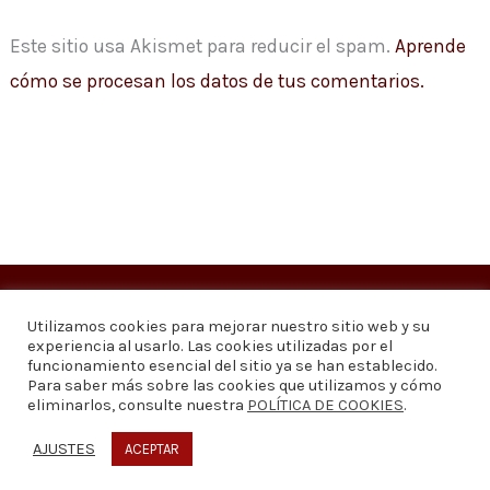
Este sitio usa Akismet para reducir el spam.
Aprende
cómo se procesan los datos de tus comentarios.
Copyright © 2026
Visión 20/20 Noticias
Utilizamos cookies para mejorar nuestro sitio web y su
experiencia al usarlo. Las cookies utilizadas por el
Visión 20/20 Noticias - Edición 1.095
funcionamiento esencial del sitio ya se han establecido.
Para saber más sobre las cookies que utilizamos y cómo
eliminarlos, consulte nuestra
POLÍTICA DE COOKIES
.
Contáctenos
Quiénes somos
Política de privacidad
Política de cookies
AJUSTES
ACEPTAR