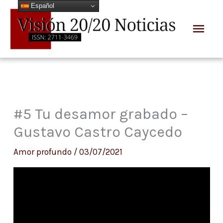
Español
Ir
Men
al
prin
contenido
#5 Tu desamor grabado –
Gustavo Castro Caycedo
Amor profundo
/
03/07/2021