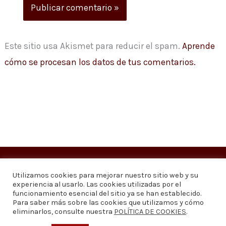
Este sitio usa Akismet para reducir el spam.
Aprende
cómo se procesan los datos de tus comentarios.
Copyright © 2026
Visión 20/20 Noticias
Utilizamos cookies para mejorar nuestro sitio web y su
experiencia al usarlo. Las cookies utilizadas por el
Visión 20/20 Noticias - Edición 1.095
funcionamiento esencial del sitio ya se han establecido.
Para saber más sobre las cookies que utilizamos y cómo
eliminarlos, consulte nuestra
POLÍTICA DE COOKIES
.
Contáctenos
Quiénes somos