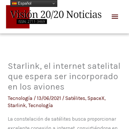
Español
Ir
Men
al
prin
contenido
Starlink, el internet satelital
que espera ser incorporado
en los aviones
Tecnología
/
13/06/2021
/
Satélites
,
SpaceX
,
Starlink
,
Tecnología
La constelación de satélites busca proporcionar
excelente conexión a internet, convirtiéndose en