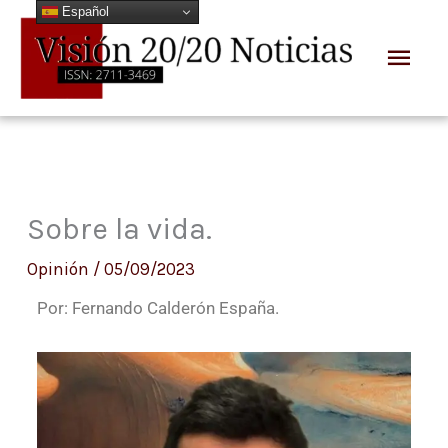
Español
Ir
Men
al
prin
contenido
Sobre la vida.
Opinión
/
05/09/2023
Por: Fernando Calderón España.