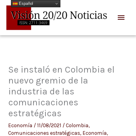
Español
Ir
Men
al
prin
contenido
Se instaló en Colombia el
nuevo gremio de la
industria de las
comunicaciones
estratégicas
Economía
/
11/08/2021
/
Colombia
,
Comunicaciones estratégicas
,
Economía
,