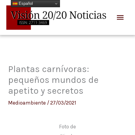
Español
Ir
Men
al
prin
contenido
Plantas carnívoras:
pequeños mundos de
apetito y secretos
Medioambiente
/
27/03/2021
Foto de