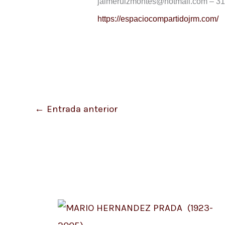
jaimeruizmontes@hotmail.com – 3
https://espaciocompartidojrm.com/
←
Entrada anterior