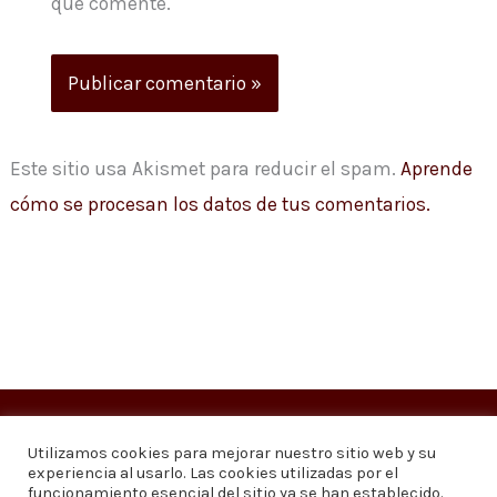
que comente.
Este sitio usa Akismet para reducir el spam.
Aprende
cómo se procesan los datos de tus comentarios.
Copyright © 2026
Visión 20/20 Noticias
Utilizamos cookies para mejorar nuestro sitio web y su
experiencia al usarlo. Las cookies utilizadas por el
Visión 20/20 Noticias - Edición 1.095
funcionamiento esencial del sitio ya se han establecido.