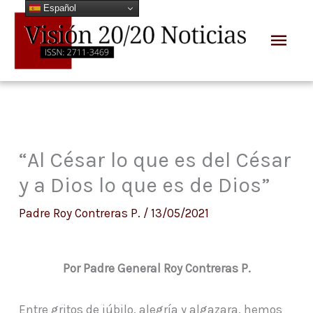
Español
Ir
Men
al
prin
contenido
“Al César lo que es del César
y a Dios lo que es de Dios”
Padre Roy Contreras P.
/
13/05/2021
Por Padre General Roy Contreras P.
Entre gritos de júbilo, alegría y algazara, hemos