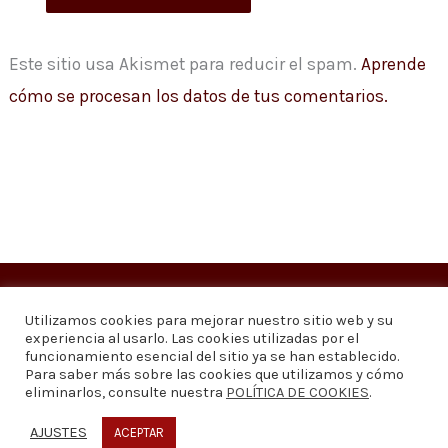
Este sitio usa Akismet para reducir el spam.
Aprende
cómo se procesan los datos de tus comentarios.
Copyright © 2026
Visión 20/20 Noticias
Utilizamos cookies para mejorar nuestro sitio web y su
experiencia al usarlo. Las cookies utilizadas por el
Visión 20/20 Noticias - Edición 1.095
funcionamiento esencial del sitio ya se han establecido.
Para saber más sobre las cookies que utilizamos y cómo
eliminarlos, consulte nuestra
POLÍTICA DE COOKIES
.
Contáctenos
Quiénes somos
Política de privacidad
Política de cookies
AJUSTES
ACEPTAR