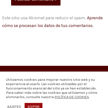
Este sitio usa Akismet para reducir el spam.
Aprende
cómo se procesan los datos de tus comentarios.
Copyright © 2026
Visión 20/20 Noticias
Utilizamos cookies para mejorar nuestro sitio web y su
experiencia al usarlo. Las cookies utilizadas por el
Visión 20/20 Noticias - Edición 1.095
funcionamiento esencial del sitio ya se han establecido.
Para saber más sobre las cookies que utilizamos y cómo
eliminarlos, consulte nuestra
POLÍTICA DE COOKIES
.
Contáctenos
Quiénes somos
Política de privacidad
Política de cookies
AJUSTES
ACEPTAR