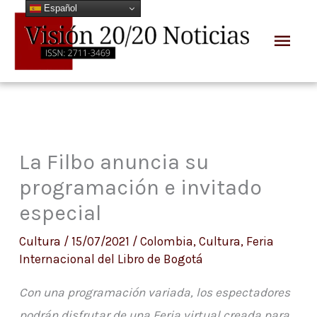
Español
Ir
Men
al
prin
contenido
La Filbo anuncia su
programación e invitado
especial
Cultura
/
15/07/2021
/
Colombia
,
Cultura
,
Feria
Internacional del Libro de Bogotá
Con una programación variada, los espectadores
podrán disfrutar de una Feria virtual creada para