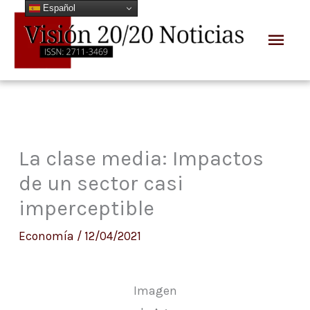
Español
Ir
Men
al
prin
contenido
La clase media: Impactos
de un sector casi
imperceptible
Economía
/
12/04/2021
Imagen