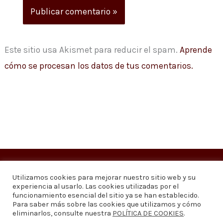
Este sitio usa Akismet para reducir el spam.
Aprende
cómo se procesan los datos de tus comentarios.
Copyright © 2026
Visión 20/20 Noticias
Utilizamos cookies para mejorar nuestro sitio web y su
experiencia al usarlo. Las cookies utilizadas por el
Visión 20/20 Noticias - Edición 1.095
funcionamiento esencial del sitio ya se han establecido.
Para saber más sobre las cookies que utilizamos y cómo
eliminarlos, consulte nuestra
POLÍTICA DE COOKIES
.
Contáctenos
Quiénes somos