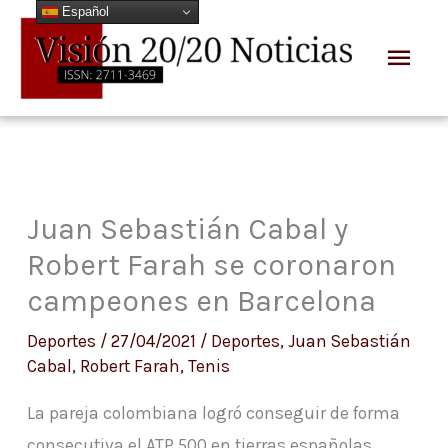
Español
Ir
Men
al
prin
contenido
Juan Sebastián Cabal y
Robert Farah se coronaron
campeones en Barcelona
Deportes
/
27/04/2021
/
Deportes
,
Juan Sebastián
Cabal
,
Robert Farah
,
Tenis
La pareja colombiana logró conseguir de forma
consecutiva el ATP 500 en tierras españolas.