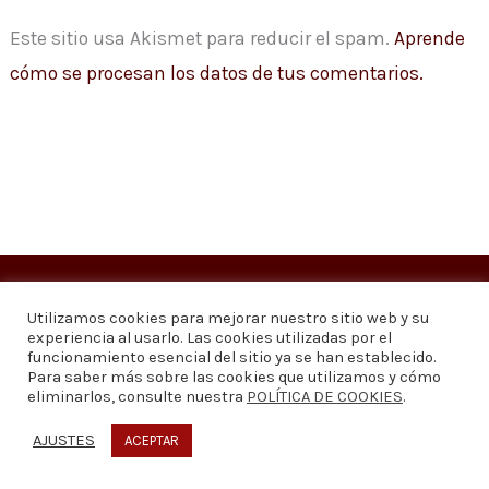
Este sitio usa Akismet para reducir el spam.
Aprende
cómo se procesan los datos de tus comentarios.
Copyright © 2026
Visión 20/20 Noticias
Utilizamos cookies para mejorar nuestro sitio web y su
experiencia al usarlo. Las cookies utilizadas por el
Visión 20/20 Noticias - Edición 1.095
funcionamiento esencial del sitio ya se han establecido.
Para saber más sobre las cookies que utilizamos y cómo
eliminarlos, consulte nuestra
POLÍTICA DE COOKIES
.
Contáctenos
Quiénes somos
Política de privacidad
Política de cookies
AJUSTES
ACEPTAR