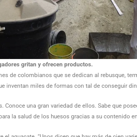
adores gritan y ofrecen productos.
ones de colombianos que se dedican al rebusque, ter
ue inventan miles de formas con tal de conseguir dine
s. Conoce una gran variedad de ellos. Sabe que posee 
ara la salud de los huesos gracias a su contenido en
re el aguacate. “Unos dicen que hay más de cien vari