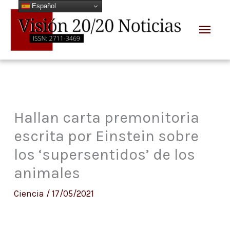
Español
Ir
Men
al
prin
contenido
Hallan carta premonitoria
escrita por Einstein sobre
los ‘supersentidos’ de los
animales
Ciencia
/
17/05/2021