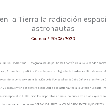
n la Tierra la radiación espac
astronautas
Ciencia
/
20/05/2020
UNIDOS), 14/05/2020.- Fotografía cedida por SpaceX por vía de la NASA donde aparec
ley (d) durante su participación en la prueba integrada de hardware crítico de vuelo c
cesamiento de SpaceX en la Estación de la Fuerza Aérea de Cabo Cañaveral en Florida (
 y SpaceX envíen por primera desde 2011 a dos astronautas a la Estación Espacial In
a aeroespacial de EE.UU. inicia los preparativos para «una nueva era en los viajes es
la sombra del coronavirus SARS-CoV-2. EFE/SpaceX/ SÓLO USO EDITORIAL/NO VENTAS