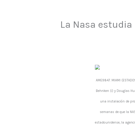
La Nasa estudia e
AME9847. MIAMI (ESTADOS 
Behnken (i) y Douglas Hur
una instalación de pro
semanas de que la NASA
estadounidense, la agenci