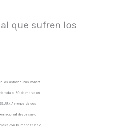
ial que sufren los
en los astronautas Robert
elebrada el 30 de marzo en
EE.UU.). A menos de dos
ternacional desde suelo
paciales con humanos» bajo