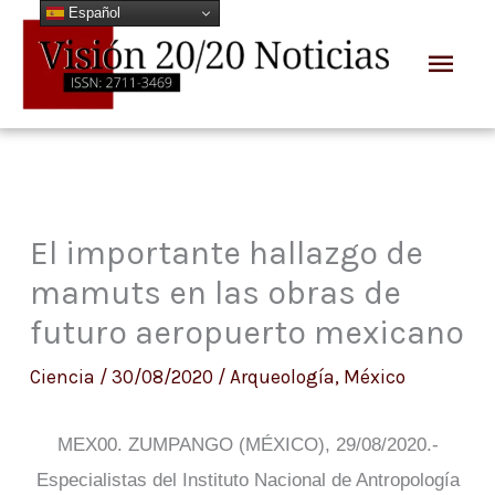
Español
Ir
Men
al
prin
contenido
El importante hallazgo de
mamuts en las obras de
futuro aeropuerto mexicano
Ciencia
/
30/08/2020
/
Arqueología
,
México
MEX00. ZUMPANGO (MÉXICO), 29/08/2020.-
Especialistas del Instituto Nacional de Antropología