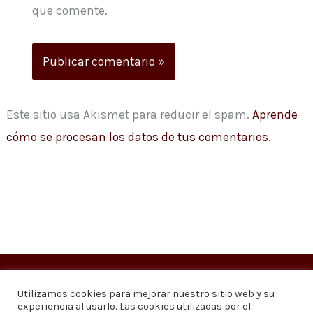
que comente.
Este sitio usa Akismet para reducir el spam.
Aprende
cómo se procesan los datos de tus comentarios.
Copyright © 2026
Visión 20/20 Noticias
Utilizamos cookies para mejorar nuestro sitio web y su
experiencia al usarlo. Las cookies utilizadas por el
Visión 20/20 Noticias - Edición 1.095