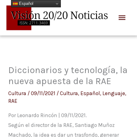
Español
Ir
Men
al
prin
contenido
Diccionarios y tecnología, la
nueva apuesta de la RAE
Cultura
/
09/11/2021
/
Cultura
,
Español
,
Lenguaje
,
RAE
Por Leonardo Rincón | 09/11/2021.
Según el director de la RAE, Santiago Muñoz
Machado, la idea es dar un trasfondo, generar