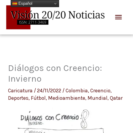
Español
Ir
Men
al
prin
contenido
Diálogos con Creencio:
Invierno
Caricatura
/
24/11/2022
/
Colombia
,
Creencio
,
Deportes
,
Fútbol
,
Medioambiente
,
Mundial
,
Qatar