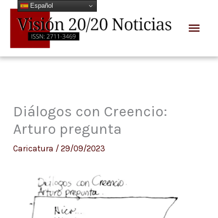
Español
Ir
Men
al
prin
contenido
Diálogos con Creencio:
Arturo pregunta
Caricatura
/
29/09/2023