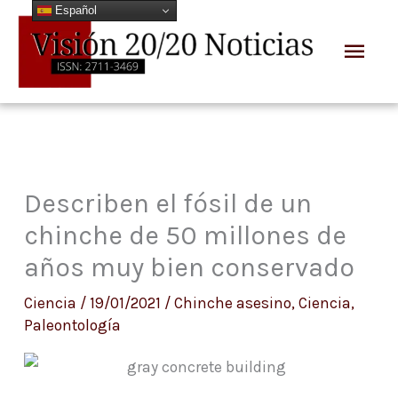
Español
Ir
Men
al
prin
contenido
Describen el fósil de un
chinche de 50 millones de
años muy bien conservado
Ciencia
/
19/01/2021
/
Chinche asesino
,
Ciencia
,
Paleontología