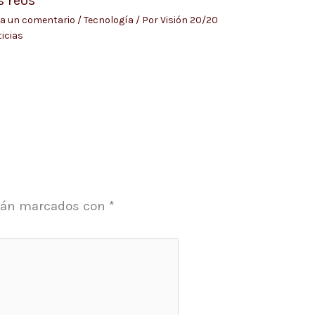
s reos
a un comentario
/
Tecnología
/ Por
Visión 20/20
icias
stán marcados con
*