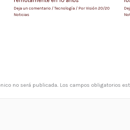
remotamente en 10 años
lo
Deja un comentario
/
Tecnología
/ Por
Visión 20/20
Dej
Noticias
Not
ónico no será publicada.
Los campos obligatorios e