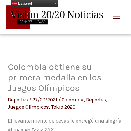
Español
Ir
Men
al
prin
contenido
Colombia obtiene su
primera medalla en los
Juegos Olímpicos
Deportes
/
27/07/2021
/
Colombia
,
Deportes
,
Juegos Olímpicos
,
Tokio 2020
El levantamiento de pesas le entregó una alegría
al país en Tokio 2021.