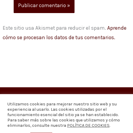
Este sitio usa Akismet para reducir el spam.
Aprende
cómo se procesan los datos de tus comentarios.
Copyright © 2026
Visión 20/20 Noticias
Utilizamos cookies para mejorar nuestro sitio web y su
experiencia al usarlo. Las cookies utilizadas por el
Visión 20/20 Noticias - Edición 1.095
funcionamiento esencial del sitio ya se han establecido.
Para saber más sobre las cookies que utilizamos y cómo
eliminarlos, consulte nuestra
POLÍTICA DE COOKIES
.
Contáctenos
Quiénes somos