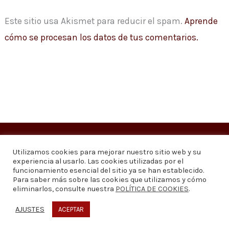
Este sitio usa Akismet para reducir el spam.
Aprende
cómo se procesan los datos de tus comentarios.
Copyright © 2026
Visión 20/20 Noticias
Utilizamos cookies para mejorar nuestro sitio web y su
experiencia al usarlo. Las cookies utilizadas por el
Visión 20/20 Noticias - Edición 1.095
funcionamiento esencial del sitio ya se han establecido.
Para saber más sobre las cookies que utilizamos y cómo
eliminarlos, consulte nuestra
POLÍTICA DE COOKIES
.
Contáctenos
Quiénes somos
Política de privacidad
Política de cookies
AJUSTES
ACEPTAR