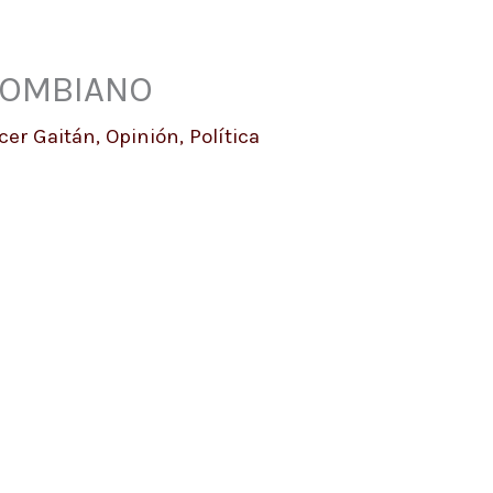
OLOMBIANO
écer Gaitán
,
Opinión
,
Política