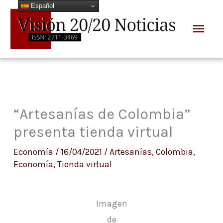
Español
Ir
Men
al
prin
contenido
“Artesanías de Colombia”
presenta tienda virtual
Economía
/
16/04/2021
/
Artesanías
,
Colombia
,
Economía
,
Tienda virtual
Imagen
de