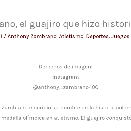
o, el guajiro que hizo histor
21
/
Anthony Zambrano
,
Atletismo
,
Deportes
,
Juegos 
Derechos de imagen:
Instagram
@anthony_zambrano400
 Zambrano inscribió su nombre en la historia colomb
edalla olímpica en atletismo. El guajiro conquistó 