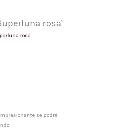
‘Superluna rosa’
perluna rosa
 impresionante se podrá
undo.