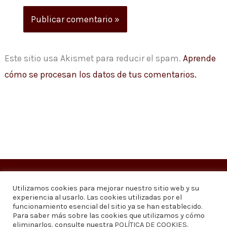
Este sitio usa Akismet para reducir el spam.
Aprende
cómo se procesan los datos de tus comentarios.
Copyright © 2026
Visión 20/20 Noticias
Utilizamos cookies para mejorar nuestro sitio web y su
experiencia al usarlo. Las cookies utilizadas por el
Visión 20/20 Noticias - Edición 1.095
funcionamiento esencial del sitio ya se han establecido.
Para saber más sobre las cookies que utilizamos y cómo
eliminarlos, consulte nuestra
POLÍTICA DE COOKIES
.
Contáctenos
Quiénes somos