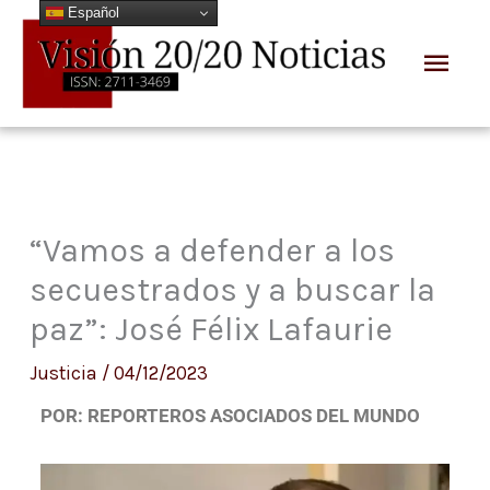
Español
Ir
Men
al
prin
contenido
“Vamos a defender a los
secuestrados y a buscar la
paz”: José Félix Lafaurie
Justicia
/
04/12/2023
POR: REPORTEROS ASOCIADOS DEL MUNDO