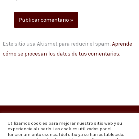
Este sitio usa Akismet para reducir el spam.
Aprende
cómo se procesan los datos de tus comentarios.
Copyright © 2026
Visión 20/20 Noticias
Utilizamos cookies para mejorar nuestro sitio web y su
experiencia al usarlo. Las cookies utilizadas por el
Visión 20/20 Noticias - Edición 1.095
funcionamiento esencial del sitio ya se han establecido.