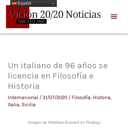
Español
Ir
Men
al
prin
contenido
Un italiano de 96 años se
licencia en Filosofía e
Historia
Internacional
/
31/07/2020
/
Filosofía
,
Historia
,
Italia
,
Sicilia
Imagen de Matthew Everard en Pixabay