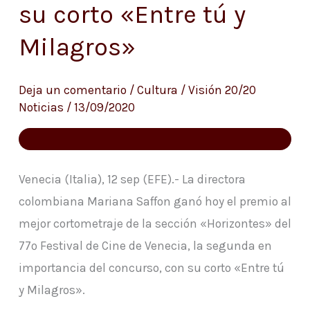
su corto «Entre tú y
gana
«Horizontes»
Milagros»
con
su
Deja un comentario
/
Cultura
/
Visión 20/20
corto
Noticias
/
13/09/2020
«Entre
tú
y
Venecia (Italia), 12 sep (EFE).- La directora
Milagros»
colombiana Mariana Saffon ganó hoy el premio al
mejor cortometraje de la sección «Horizontes» del
77º Festival de Cine de Venecia, la segunda en
importancia del concurso, con su corto «Entre tú
y Milagros».