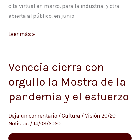
cita virtual en marzo, para la industria, y otra
abierta al público, en junio.
Leer más »
Venecia cierra con
Venecia
cierra
orgullo la Mostra de la
con
pandemia y el esfuerzo
orgullo
la
Mostra
Deja un comentario
/
Cultura
/
Visión 20/20
Noticias
/
14/09/2020
de
la