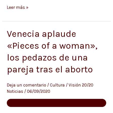
Leer más »
Venecia aplaude
Venecia
aplaude
«Pieces of a woman»,
«Pieces
los pedazos de una
of
a
pareja tras el aborto
woman»,
los
Deja un comentario
/
Cultura
/
Visión 20/20
pedazos
Noticias
/
06/09/2020
de
una
pareja