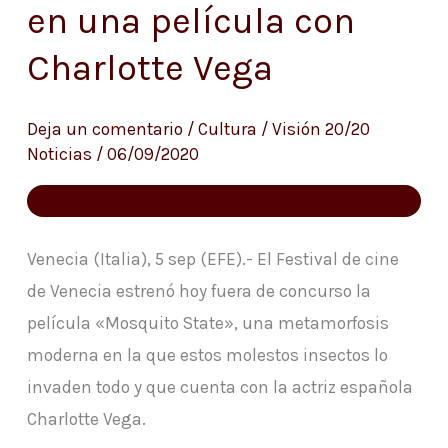
en una película con
en
la
Charlotte Vega
Mostra
en
Deja un comentario
/
Cultura
/
Visión 20/20
una
Noticias
/
06/09/2020
película
con
Charlotte
Venecia (Italia), 5 sep (EFE).- El Festival de cine
Vega
de Venecia estrenó hoy fuera de concurso la
película «Mosquito State», una metamorfosis
moderna en la que estos molestos insectos lo
invaden todo y que cuenta con la actriz española
Charlotte Vega.