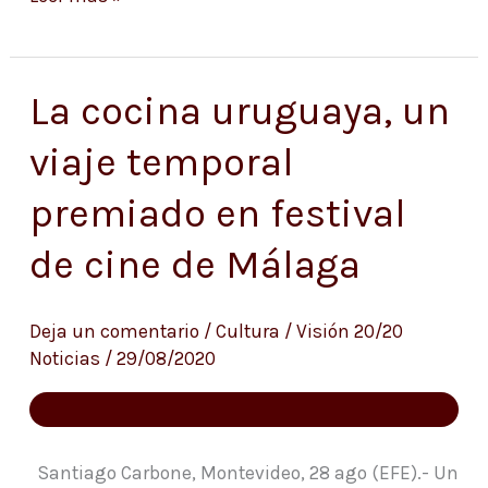
La cocina uruguaya, un
La
cocina
viaje temporal
uruguaya,
premiado en festival
un
viaje
de cine de Málaga
temporal
premiado
Deja un comentario
/
Cultura
/
Visión 20/20
en
Noticias
/
29/08/2020
festival
de
cine
Santiago Carbone, Montevideo, 28 ago (EFE).- Un
de