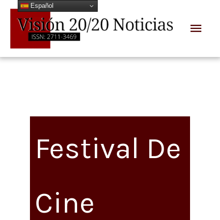
Español
Ir
Men
al
prin
contenido
Festival De
Cine