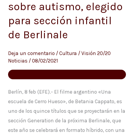
sobre autismo, elegido
argentino
para sección infantil
sobre
autismo,
de Berlinale
elegido
para
Deja un comentario
/
Cultura
/
Visión 20/20
sección
Noticias
/
08/02/2021
infantil
de
Berlinale
Berlín, 8 feb (EFE).- El filme argentino «Una
escuela de Cerro Hueso», de Betania Cappato, es
uno de los quince títulos que se proyectarán en la
sección Generation de la próxima Berlinale, que
este año se celebrará en formato híbrido, con una