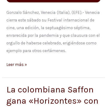
pandemia
y
Gonzalo Sánchez, Venecia (Italia), (EFE).- Venecia
el
cierra este sábado su Festival internacional de
esfuerzo
cine, una edición, la septuagésimo séptima,
enrarecida por la pandemia y que clausura con el
orgullo de haberse celebrado, erigiéndose como
ejemplo para otros certámenes.
Leer más »
La colombiana Saffon
La
colombiana
gana «Horizontes» con
Saffon