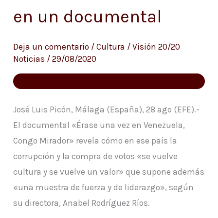
un
en un documental
valor
en
Deja un comentario
/
Cultura
/
Visión 20/20
Venezuela
Noticias
/
29/08/2020
se
revela
en
José Luis Picón, Málaga (España), 28 ago (EFE).-
un
El documental «Érase una vez en Venezuela,
documental
Congo Mirador» revela cómo en ese país la
corrupción y la compra de votos «se vuelve
cultura y se vuelve un valor» que supone además
«una muestra de fuerza y de liderazgo», según
su directora, Anabel Rodríguez Ríos.