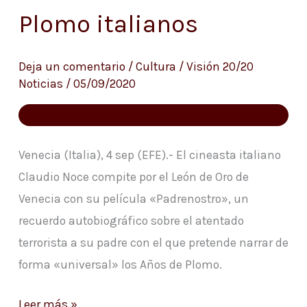
sobre
Plomo italianos
los
Años
Deja un comentario
/
Cultura
/
Visión 20/20
de
Noticias
/
05/09/2020
Plomo
italianos
Venecia (Italia), 4 sep (EFE).- El cineasta italiano
Claudio Noce compite por el León de Oro de
Venecia con su película «Padrenostro», un
recuerdo autobiográfico sobre el atentado
terrorista a su padre con el que pretende narrar de
forma «universal» los Años de Plomo.
Leer más »