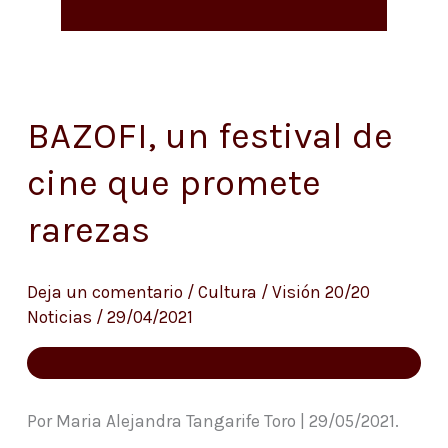
BAZOFI, un festival de
BAZOFI,
un
cine que promete
festival
rarezas
de
cine
que
Deja un comentario
/
Cultura
/
Visión 20/20
Noticias
/
29/04/2021
promete
rarezas
Por Maria Alejandra Tangarife Toro | 29/05/2021.