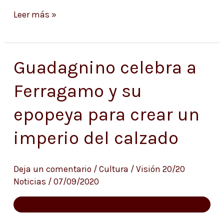
Leer más »
Guadagnino celebra a
Guadagnino
celebra
Ferragamo y su
a
epopeya para crear un
Ferragamo
y
imperio del calzado
su
epopeya
Deja un comentario
/
Cultura
/
Visión 20/20
para
Noticias
/
07/09/2020
crear
un
imperio