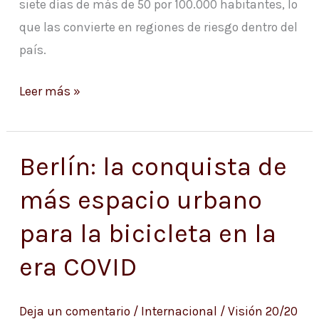
siete días de más de 50 por 100.000 habitantes, lo
Alemania
que las convierte en regiones de riesgo dentro del
país.
Leer más »
Berlín: la conquista de
Berlín:
la
más espacio urbano
conquista
para la bicicleta en la
de
más
era COVID
espacio
urbano
Deja un comentario
/
Internacional
/
Visión 20/20