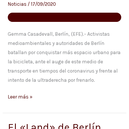
para
Noticias
/
17/09/2020
la
bicicleta
en
Gemma Casadevall, Berlín, (EFE).- Activistas
la
medioambientales y autoridades de Berlín
era
batallan por conquistar más espacio urbano para
COVID
la bicicleta, ante el auge de este medio de
transporte en tiempos del coronavirus y frente al
intento de la ultraderecha por frenarlo.
Leer más »
El «Land» de Berlín
El