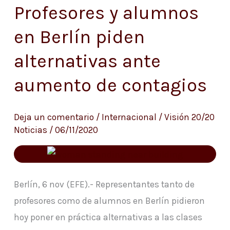
Profesores y alumnos
Profesores
y
en Berlín piden
alumnos
alternativas ante
en
Berlín
aumento de contagios
piden
alternativas
Deja un comentario
/
Internacional
/
Visión 20/20
ante
Noticias
/
06/11/2020
aumento
de
contagios
Berlín, 6 nov (EFE).- Representantes tanto de
profesores como de alumnos en Berlín pidieron
hoy poner en práctica alternativas a las clases