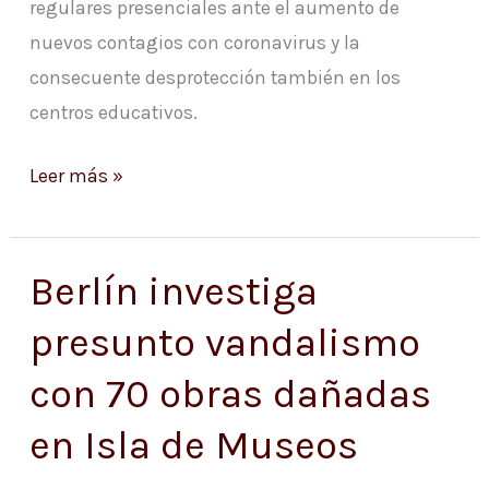
regulares presenciales ante el aumento de
nuevos contagios con coronavirus y la
consecuente desprotección también en los
centros educativos.
Leer más »
Berlín investiga
Berlín
investiga
presunto vandalismo
presunto
con 70 obras dañadas
vandalismo
con
en Isla de Museos
70