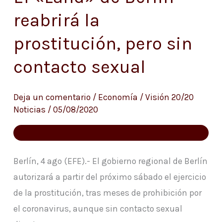
«Land»
reabrirá la
de
prostitución, pero sin
Berlín
reabrirá
contacto sexual
la
prostitución,
Deja un comentario
/
Economía
/
Visión 20/20
pero
Noticias
/
05/08/2020
sin
contacto
sexual
Berlín, 4 ago (EFE).- El gobierno regional de Berlín
autorizará a partir del próximo sábado el ejercicio
de la prostitución, tras meses de prohibición por
el coronavirus, aunque sin contacto sexual