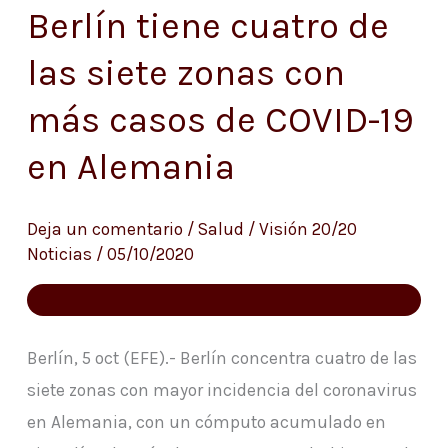
Berlín tiene cuatro de
Berlín
tiene
las siete zonas con
cuatro
más casos de COVID-19
de
las
en Alemania
siete
zonas
Deja un comentario
/
Salud
/
Visión 20/20
con
Noticias
/
05/10/2020
más
casos
de
Berlín, 5 oct (EFE).- Berlín concentra cuatro de las
COVID-
siete zonas con mayor incidencia del coronavirus
19
en Alemania, con un cómputo acumulado en
en