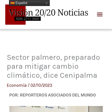
Español
Ir
Men
al
prin
contenido
Sector palmero, preparado
para mitigar cambio
climático, dice Cenipalma
Economía
/
02/10/2023
POR: REPORTEROS ASOCIADOS DEL MUNDO